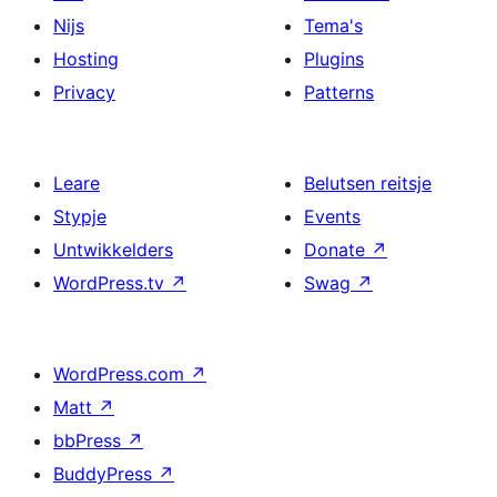
Nijs
Tema's
Hosting
Plugins
Privacy
Patterns
Leare
Belutsen reitsje
Stypje
Events
Untwikkelders
Donate
↗
WordPress.tv
↗
Swag
↗
WordPress.com
↗
Matt
↗
bbPress
↗
BuddyPress
↗