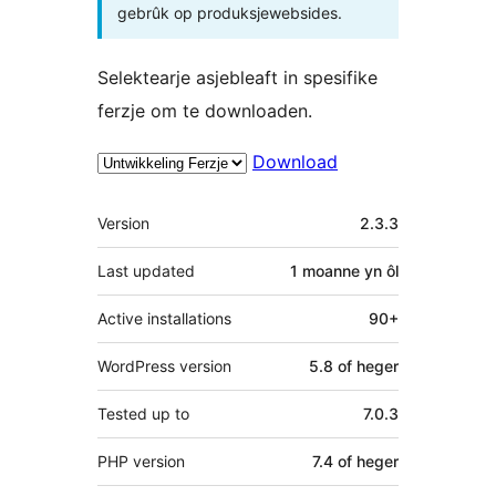
gebrûk op produksjewebsides.
Selektearje asjebleaft in spesifike
ferzje om te downloaden.
Download
Meta
Version
2.3.3
Last updated
1 moanne
yn ôl
Active installations
90+
WordPress version
5.8 of heger
Tested up to
7.0.3
PHP version
7.4 of heger