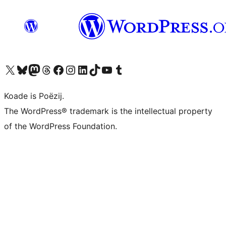
Visit our X (formerly Twitter) account
Visit our Bluesky account
Visit our Mastodon account
Visit our Threads account
Besykje ús Facebook side
Besykje ús Instagram-akkount
Besykje ús LinkedIn akkount
Visit our TikTok account
Visit our YouTube channel
Visit our Tumblr account
Koade is Poëzij.
The WordPress® trademark is the intellectual property
of the WordPress Foundation.