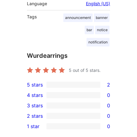
Language
English (US)
Tags
announcement
banner
bar
notice
notification
Wurdearrings
5
out of 5 stars.
5 stars
2
2
4 stars
0
5-
0
3 stars
0
star
4-
0
2 stars
0
reviews
star
3-
0
1 star
0
reviews
star
2-
0