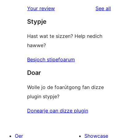
reviews
star
1-
reviews
Your review
See all
reviews
star
Stypje
reviews
Hast wat te sizzen? Help nedich
hawwe?
Besjoch stipefoarum
Doar
Wolle jo de foarútgong fan dizze
plugin stypje?
Donearje oan dizze plugin
Oer
Showcase