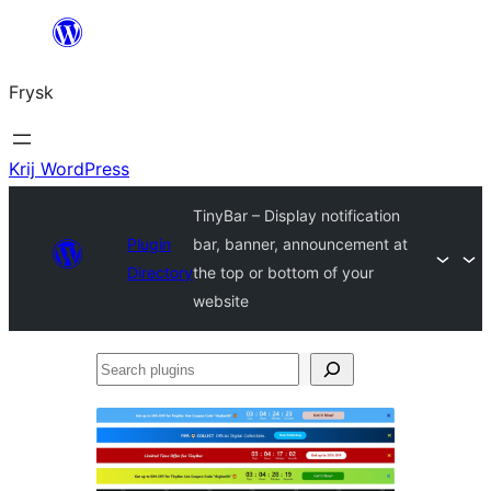
Fierder
nei
Frysk
ynhâld
Krij WordPress
TinyBar – Display notification
Plugin
bar, banner, announcement at
Directory
the top or bottom of your
website
Search
plugins