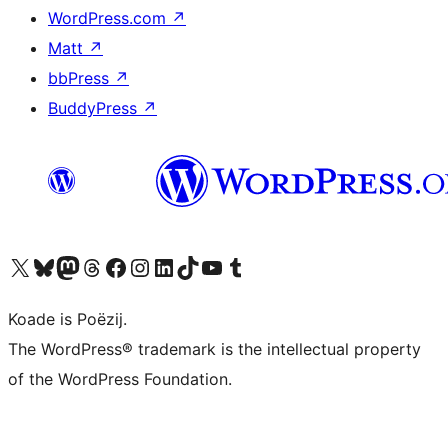
WordPress.com
↗
Matt
↗
bbPress
↗
BuddyPress
↗
Visit our X (formerly Twitter) account
Visit our Bluesky account
Visit our Mastodon account
Visit our Threads account
Besykje ús Facebook side
Besykje ús Instagram-akkount
Besykje ús LinkedIn akkount
Visit our TikTok account
Visit our YouTube channel
Visit our Tumblr account
Koade is Poëzij.
The WordPress® trademark is the intellectual property
of the WordPress Foundation.