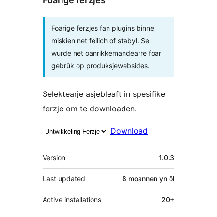
Foarige ferzjes
Foarige ferzjes fan plugins binne
miskien net feilich of stabyl. Se
wurde net oanrikkemandearre foar
gebrûk op produksjewebsides.
Selektearje asjebleaft in spesifike
ferzje om te downloaden.
Download
Meta
Version
1.0.3
Last updated
8 moannen
yn ôl
Active installations
20+