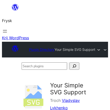
Fierder
nei
Frysk
ynhâld
Krij WordPress
Plugin Directory
Your Simple SVG Support
Search
plugins
Your Simple
SVG Support
Troch
Vladyslav
Lykhenko