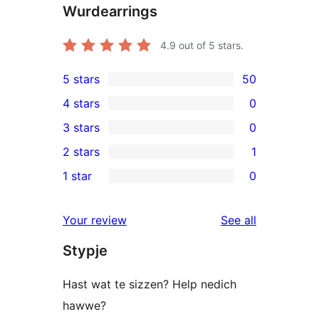
Wurdearrings
4.9
out of 5 stars.
5 stars
50
50
4 stars
0
5-
0
3 stars
0
star
4-
0
2 stars
1
reviews
star
3-
1
1 star
0
reviews
star
2-
0
reviews
star
1-
reviews
Your review
See all
review
star
Stypje
reviews
Hast wat te sizzen? Help nedich
hawwe?