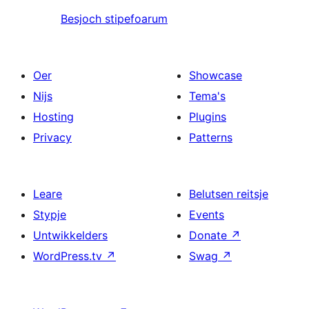
Besjoch stipefoarum
Oer
Showcase
Nijs
Tema's
Hosting
Plugins
Privacy
Patterns
Leare
Belutsen reitsje
Stypje
Events
Untwikkelders
Donate
↗
WordPress.tv
↗
Swag
↗