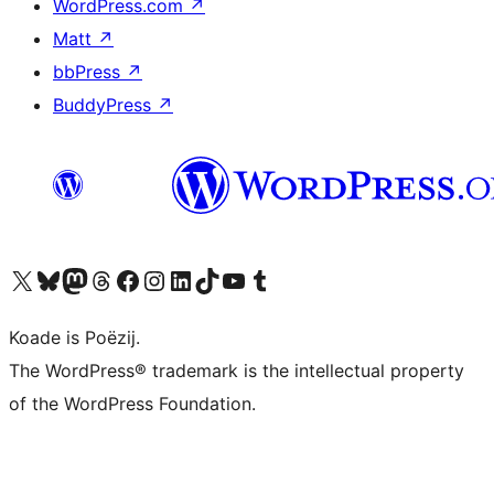
WordPress.com
↗
Matt
↗
bbPress
↗
BuddyPress
↗
Visit our X (formerly Twitter) account
Visit our Bluesky account
Visit our Mastodon account
Visit our Threads account
Besykje ús Facebook side
Besykje ús Instagram-akkount
Besykje ús LinkedIn akkount
Visit our TikTok account
Visit our YouTube channel
Visit our Tumblr account
Koade is Poëzij.
The WordPress® trademark is the intellectual property
of the WordPress Foundation.