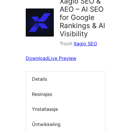
Xagio SEO &
AEO – AI SEO
for Google
Rankings & AI
Visibility
Troch
Xagio SEO
Download
Live Preview
Details
Resinsjes
Ynstallaasje
Ûntwikkeling