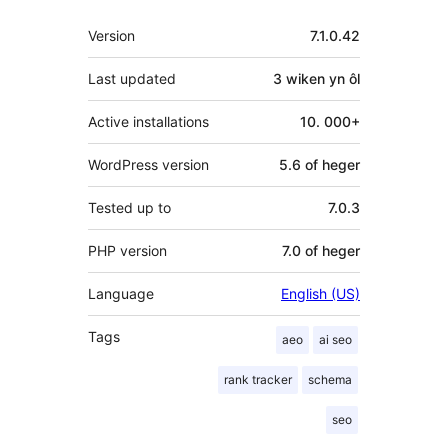
Meta
Version
7.1.0.42
Last updated
3 wiken
yn ôl
Active installations
10. 000+
WordPress version
5.6 of heger
Tested up to
7.0.3
PHP version
7.0 of heger
Language
English (US)
Tags
aeo
ai seo
rank tracker
schema
seo