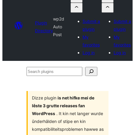
wp2d
Submit a
Submit a
Plugin
Auto
plugin
plugin
Directory
Post
My
My
favorites
favorites
Log in
Log in
Search
plugins
Dizze plugin
is net hifke mei de
lêste 3 grutte releases fan
WordPress
. It kin net langer wurde
ûnderhâlden of stipe en kin
kompatibiliteitsproblemen hawwe as