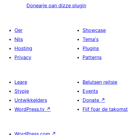
Donearje oan dizze plugin
Oer
Showcase
Nijs
Tema's
Hosting
Plugins
Privacy
Patterns
Leare
Belutsen reitsje
Stypje
Events
Untwikkelders
Donate
↗
WordPress.tv
↗
Fiif foar de takomst
WordPress.com
↗