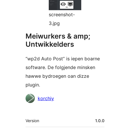
screenshot-
3.jpg
Meiwurkers & amp;
Untwikkelders
“wp2d Auto Post” is iepen boarne
software. De folgjende minsken
hawwe bydroegen oan dizze
plugin.
Meiwurkers
korchiy
Meta
Version
1.0.0