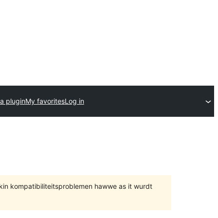
a plugin
My favorites
Log in
 kin kompatibiliteitsproblemen hawwe as it wurdt