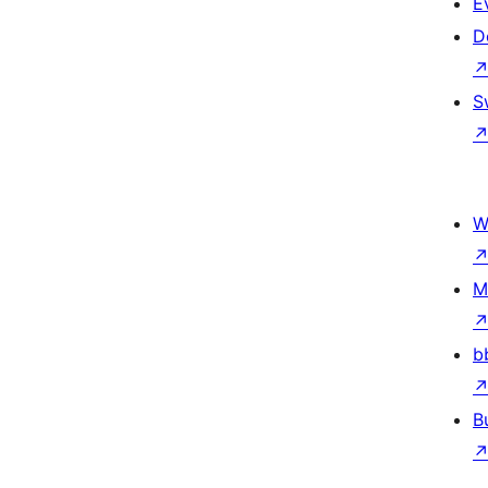
E
D
S
W
M
b
B