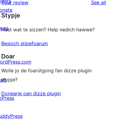
vents
reviews
Your review
See all
reviews
star
onate
Stypje
reviews
↗
wag
Hast wat te sizzen? Help nedich hawwe?
↗
Besjoch stipefoarum
Doar
ordPress.com
Wolle jo de foarútgong fan dizze plugin
↗
stypje?
att
↗
Donearje oan dizze plugin
bPress
↗
uddyPress
↗