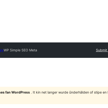
ory
WP Simple SEO Meta
Submit 
eases fan WordPress
. It kin net langer wurde ûnderhâlden of stipe en