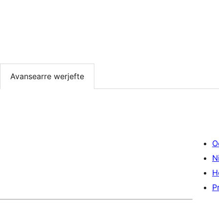
Avansearre werjefte
O
Ni
H
P