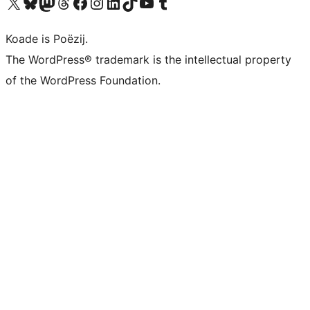
Visit our X (formerly Twitter) account
Visit our Bluesky account
Visit our Mastodon account
Visit our Threads account
Besykje ús Facebook side
Besykje ús Instagram-akkount
Besykje ús LinkedIn akkount
Visit our TikTok account
Visit our YouTube channel
Visit our Tumblr account
Koade is Poëzij.
The WordPress® trademark is the intellectual property
of the WordPress Foundation.