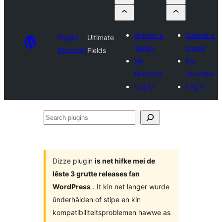
Submit a
Submit a
Plugin
Ultimate
plugin
plugin
Directory
Fields
My
My
favorites
favorites
Log in
Log in
Search
plugins
Dizze plugin
is net hifke mei de
lêste 3 grutte releases fan
WordPress
. It kin net langer wurde
ûnderhâlden of stipe en kin
kompatibiliteitsproblemen hawwe as