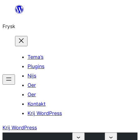
Fierder
nei
Frysk
ynhâld
Tema’s
Plugins
Nijs
Oer
Oer
Kontakt
Krij WordPress
Krij WordPress