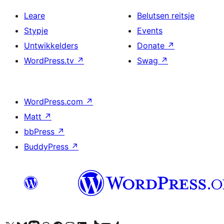
Leare
Belutsen reitsje
Stypje
Events
Untwikkelders
Donate
↗
WordPress.tv
↗
Swag
↗
WordPress.com
↗
Matt
↗
bbPress
↗
BuddyPress
↗