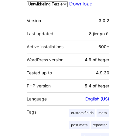
Download
Meta
Version
3.0.2
Last updated
8 jier
yn ôl
Active installations
600+
WordPress version
4.9 of heger
Tested up to
4.9.30
PHP version
5.4 of heger
Language
English (US)
Tags
custom fields
meta
post meta
repeater