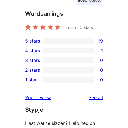
theme options
Wurdearrings
5
out of 5 stars.
5 stars
19
19
4 stars
1
5-
1
3 stars
0
star
4-
0
2 stars
0
reviews
star
3-
0
1 star
0
review
star
2-
0
reviews
star
1-
reviews
Your review
See all
reviews
star
Stypje
reviews
Hast wat te sizzen? Help nedich