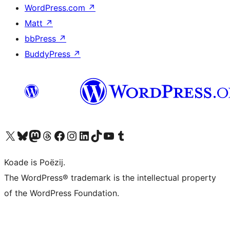
WordPress.com
↗
Matt
↗
bbPress
↗
BuddyPress
↗
Visit our X (formerly Twitter) account
Visit our Bluesky account
Visit our Mastodon account
Visit our Threads account
Besykje ús Facebook side
Besykje ús Instagram-akkount
Besykje ús LinkedIn akkount
Visit our TikTok account
Visit our YouTube channel
Visit our Tumblr account
Koade is Poëzij.
The WordPress® trademark is the intellectual property
of the WordPress Foundation.