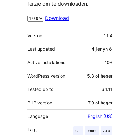
ferzje om te downloaden.
Download
Meta
Version
1.1.4
Last updated
4 jier
yn ôl
Active installations
10+
WordPress version
5.3 of heger
Tested up to
6.1.11
PHP version
7.0 of heger
Language
English (US)
Tags
call
phone
voip