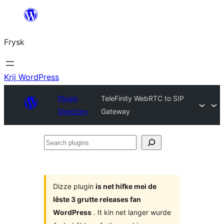
Fierder
nei
Frysk
ynhâld
Krij WordPress
Plugin
TeleFinity WebRTC to SIP
Directory
Gateway
Search
plugins
Dizze plugin
is net hifke mei de
lêste 3 grutte releases fan
WordPress
. It kin net langer wurde