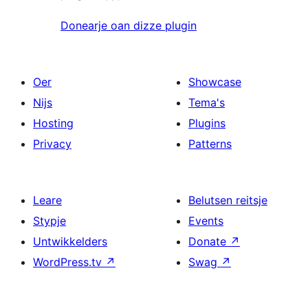
Donearje oan dizze plugin
Oer
Showcase
Nijs
Tema's
Hosting
Plugins
Privacy
Patterns
Leare
Belutsen reitsje
Stypje
Events
Untwikkelders
Donate
↗
WordPress.tv
↗
Swag
↗