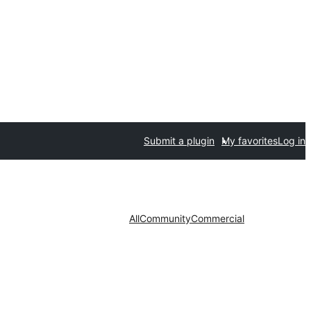
Submit a plugin
My favorites
Log in
All
Community
Commercial