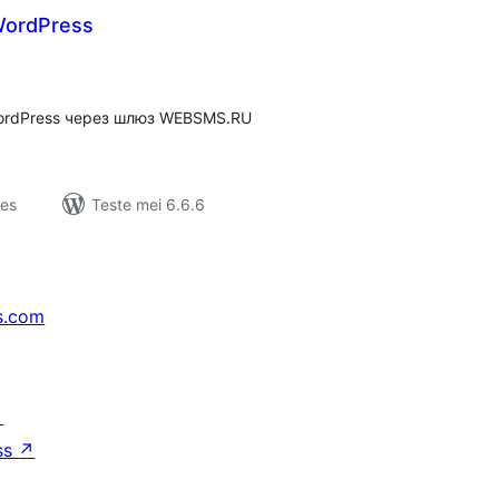
ordPress
otale
urdearrings
ordPress через шлюз WEBSMS.RU
jes
Teste mei 6.6.6
s.com
↗
ss
↗