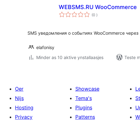
WEBSMS.RU WooCommerce
totale
(0
)
wurdearrings
SMS уведомления о событиях WooCommerce чере
elafonisy
Minder as 10 aktive ynstallaasjes
Teste m
Oer
Showcase
L
Nijs
Tema's
S
Hosting
Plugins
U
Privacy
Patterns
W