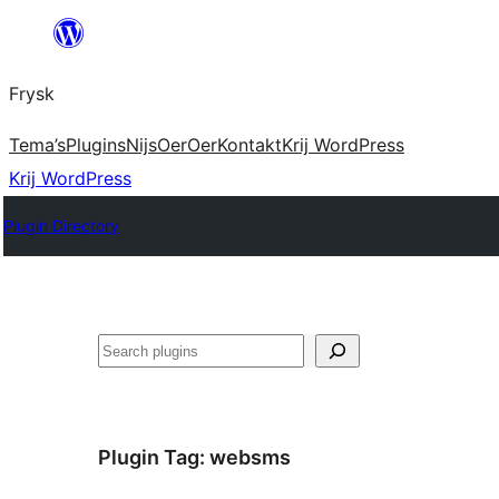
Fierder
nei
Frysk
ynhâld
Tema’s
Plugins
Nijs
Oer
Oer
Kontakt
Krij WordPress
Krij WordPress
Plugin Directory
Sykje
Plugin Tag:
websms