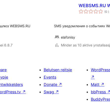
WEBSMS.RU W
t
(0
)
w
з шлюз WEBSMS.RU
SMS уведомления о событиях W
elafonisy
ei 6.8.7
Minder as 10 aktive ynstallaas
eare
Belutsen reitsje
WordPres
typje
Events
↗
ntwikkelders
Donate
↗
Matt
↗
ordPress.tv
↗
Swag
↗
bbPress
BuddyPre