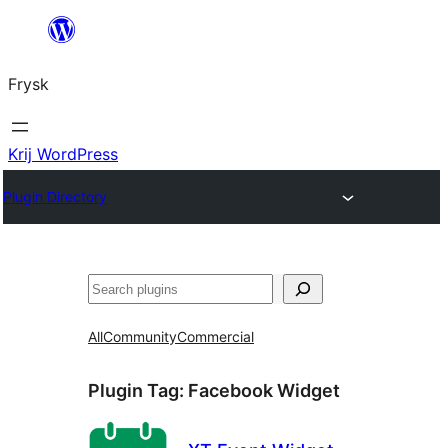
Fierder
nei
Frysk
ynhâld
Krij WordPress
Plugin Directory
Sykje
All
Community
Commercial
Plugin Tag:
Facebook Widget