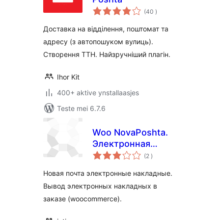
totale
(40
)
wurdearrings
Доставка на відділення, поштомат та
адресу (з автопошуком вулиць).
Створення ТТН. Найзручніший плагін.
Ihor Kit
400+ aktive ynstallaasjes
Teste mei 6.7.6
Woo NovaPoshta.
Электронная
totale
накладная
(2
)
wurdearrings
Новая почта электронные накладные.
Вывод электронных накладных в
заказе (woocommerce).