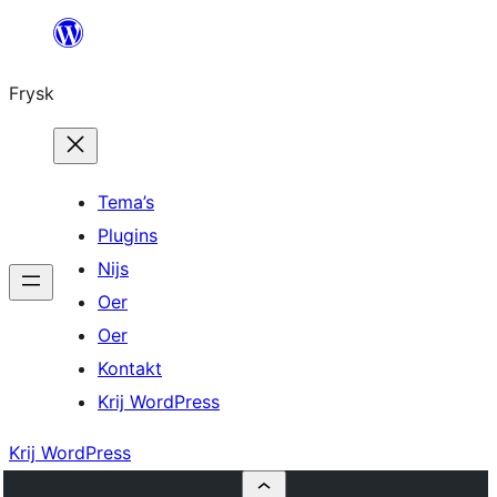
Fierder
nei
Frysk
ynhâld
Tema’s
Plugins
Nijs
Oer
Oer
Kontakt
Krij WordPress
Krij WordPress