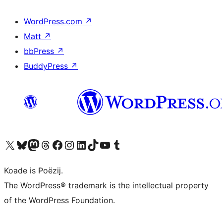
WordPress.com
↗
Matt
↗
bbPress
↗
BuddyPress
↗
Visit our X (formerly Twitter) account
Visit our Bluesky account
Visit our Mastodon account
Visit our Threads account
Besykje ús Facebook side
Besykje ús Instagram-akkount
Besykje ús LinkedIn akkount
Visit our TikTok account
Visit our YouTube channel
Visit our Tumblr account
Koade is Poëzij.
The WordPress® trademark is the intellectual property
of the WordPress Foundation.