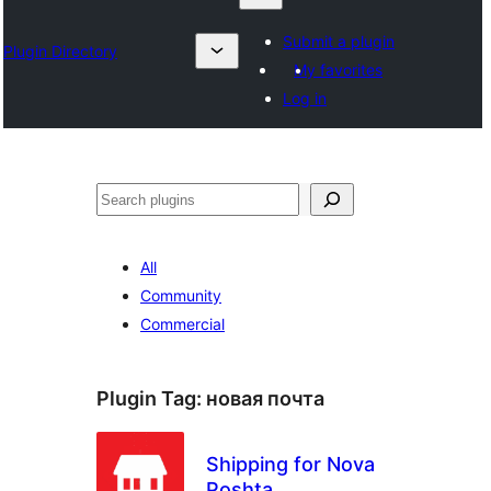
Submit a plugin
Plugin Directory
My favorites
Log in
Sykje
All
Community
Commercial
Plugin Tag:
новая почта
Shipping for Nova
Poshta