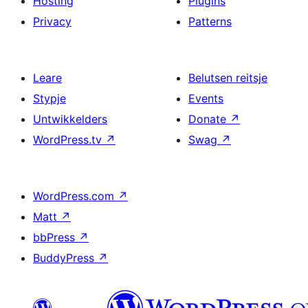
Hosting
Plugins
Privacy
Patterns
Leare
Belutsen reitsje
Stypje
Events
Untwikkelders
Donate
↗
WordPress.tv
↗
Swag
↗
WordPress.com
↗
Matt
↗
bbPress
↗
BuddyPress
↗