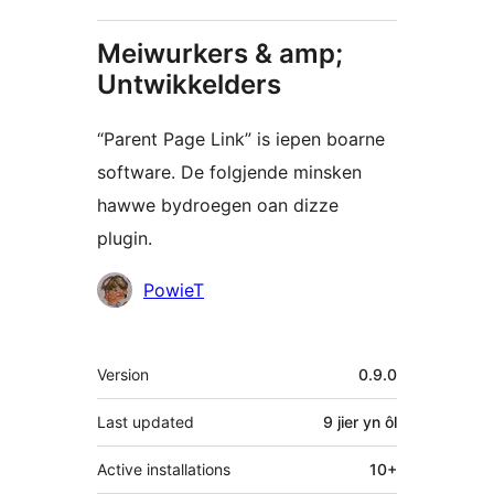
Meiwurkers & amp;
Untwikkelders
“Parent Page Link” is iepen boarne
software. De folgjende minsken
hawwe bydroegen oan dizze
plugin.
Meiwurkers
PowieT
Meta
Version
0.9.0
Last updated
9 jier
yn ôl
Active installations
10+