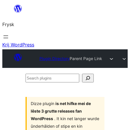
Fierder
nei
Frysk
ynhâld
Krij WordPress
Plugin Directory
Parent Page Link
Search
plugins
Dizze plugin
is net hifke mei de
lêste 3 grutte releases fan
WordPress
. It kin net langer wurde
ûnderhâlden of stipe en kin