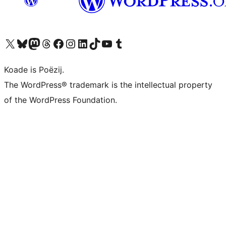
Visit our X (formerly Twitter) account
Visit our Bluesky account
Visit our Mastodon account
Visit our Threads account
Besykje ús Facebook side
Besykje ús Instagram-akkount
Besykje ús LinkedIn akkount
Visit our TikTok account
Visit our YouTube channel
Visit our Tumblr account
Koade is Poëzij.
The WordPress® trademark is the intellectual property
of the WordPress Foundation.