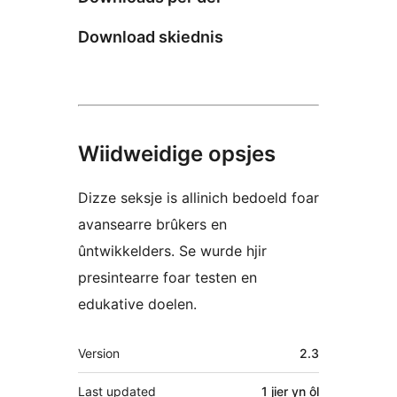
Download skiednis
Wiidweidige opsjes
Dizze seksje is allinich bedoeld foar
avansearre brûkers en
ûntwikkelders. Se wurde hjir
presintearre foar testen en
edukative doelen.
Meta
Version
2.3
Last updated
1 jier
yn ôl