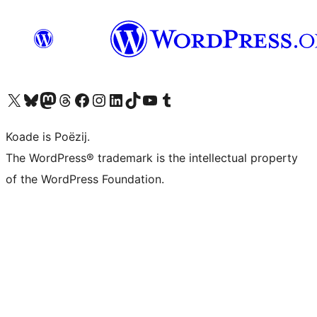
Visit our X (formerly Twitter) account
Visit our Bluesky account
Visit our Mastodon account
Visit our Threads account
Besykje ús Facebook side
Besykje ús Instagram-akkount
Besykje ús LinkedIn akkount
Visit our TikTok account
Visit our YouTube channel
Visit our Tumblr account
Koade is Poëzij.
The WordPress® trademark is the intellectual property
of the WordPress Foundation.