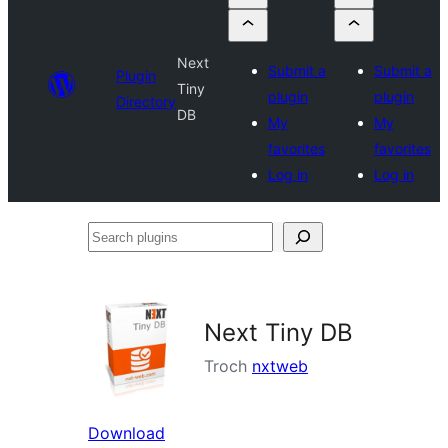
Next
Submit a
Submit a
Plugin
Tiny
plugin
plugin
Directory
DB
My
My
favorites
favorites
Log in
Log in
Search
plugins
Next Tiny DB
Troch
nxtweb
Download