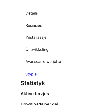
Details
Resinsjes
Ynstallaasje
Ûntwikkeling
Avansearre werjefte
Stypje
Statistyk
Aktive ferzjes
Downloads per dei