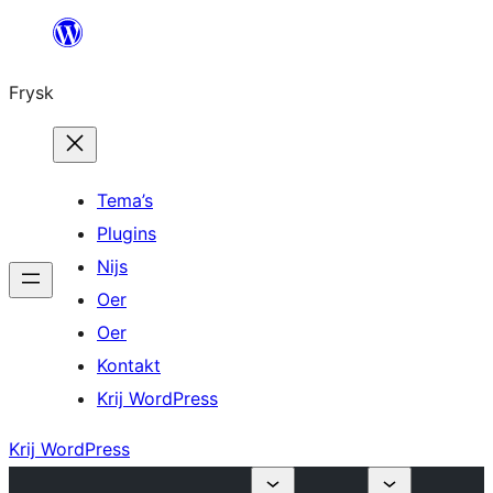
Fierder
nei
Frysk
ynhâld
Tema’s
Plugins
Nijs
Oer
Oer
Kontakt
Krij WordPress
Krij WordPress