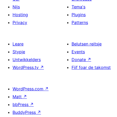
Nijs
Tema's
Hosting
Plugins
Privacy
Patterns
Leare
Belutsen reitsje
Stypje
Events
Untwikkelders
Donate
↗
WordPress.tv
↗
Fiif foar de takomst
WordPress.com
↗
Matt
↗
bbPress
↗
BuddyPress
↗