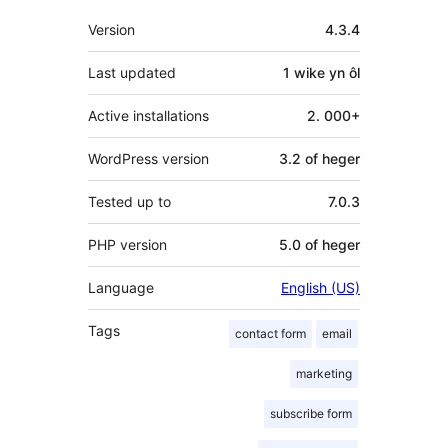
Meta
Version
4.3.4
Last updated
1 wike
yn ôl
Active installations
2. 000+
WordPress version
3.2 of heger
Tested up to
7.0.3
PHP version
5.0 of heger
Language
English (US)
Tags
contact form
email
marketing
subscribe form