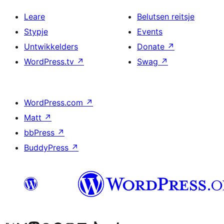
Leare
Belutsen reitsje
Stypje
Events
Untwikkelders
Donate
↗
WordPress.tv
↗
Swag
↗
WordPress.com
↗
Matt
↗
bbPress
↗
BuddyPress
↗