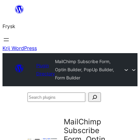
Fierder
nei
Frysk
ynhâld
Krij WordPress
MailChimp Subscribe Form,
Plugin
Optin Builder, PopUp Builder,
Directory
Form Builder
Search
plugins
MailChimp
Subscribe
Form, Optin