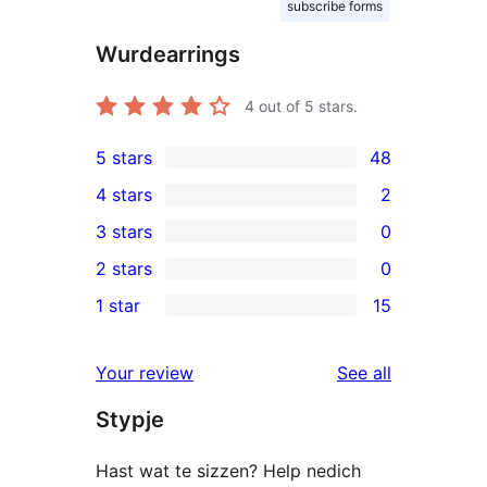
subscribe forms
Wurdearrings
4
out of 5 stars.
5 stars
48
48
4 stars
2
5-
2
3 stars
0
star
4-
0
2 stars
0
reviews
star
3-
0
1 star
15
reviews
star
2-
15
reviews
star
1-
reviews
Your review
See all
reviews
star
Stypje
reviews
Hast wat te sizzen? Help nedich