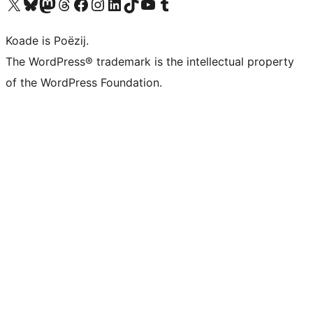
Visit our X (formerly Twitter) account
Visit our Bluesky account
Visit our Mastodon account
Visit our Threads account
Besykje ús Facebook side
Besykje ús Instagram-akkount
Besykje ús LinkedIn akkount
Visit our TikTok account
Visit our YouTube channel
Visit our Tumblr account
Koade is Poëzij.
The WordPress® trademark is the intellectual property
of the WordPress Foundation.