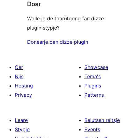
Doar
Wolle jo de foarútgong fan dizze
plugin stypje?
Donearje oan dizze plugin
Oer
Showcase
Nijs
Tema's
Hosting
Plugins
Privacy
Patterns
Leare
Belutsen reitsje
Stypje
Events