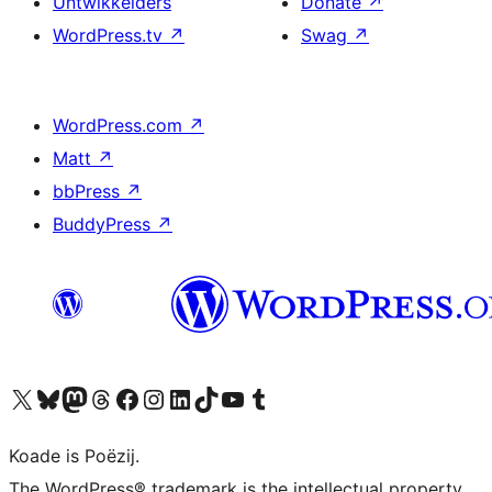
Untwikkelders
Donate
↗
WordPress.tv
↗
Swag
↗
WordPress.com
↗
Matt
↗
bbPress
↗
BuddyPress
↗
Visit our X (formerly Twitter) account
Visit our Bluesky account
Visit our Mastodon account
Visit our Threads account
Besykje ús Facebook side
Besykje ús Instagram-akkount
Besykje ús LinkedIn akkount
Visit our TikTok account
Visit our YouTube channel
Visit our Tumblr account
Koade is Poëzij.
The WordPress® trademark is the intellectual property