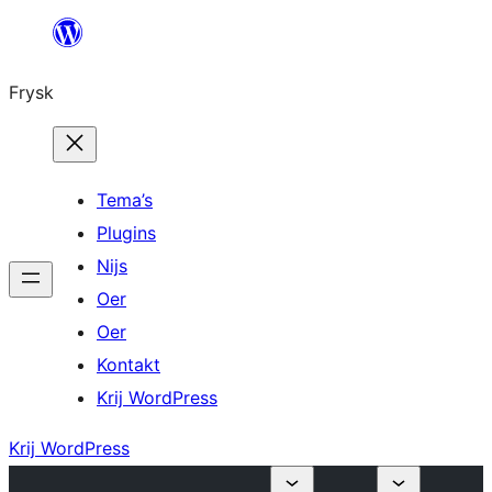
Fierder
nei
Frysk
ynhâld
Tema’s
Plugins
Nijs
Oer
Oer
Kontakt
Krij WordPress
Krij WordPress