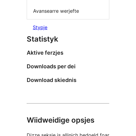
Avansearre werjefte
Stypje
Statistyk
Aktive ferzjes
Downloads per dei
Download skiednis
Wiidweidige opsjes
Dizze seksje is allinich bedoeld foar