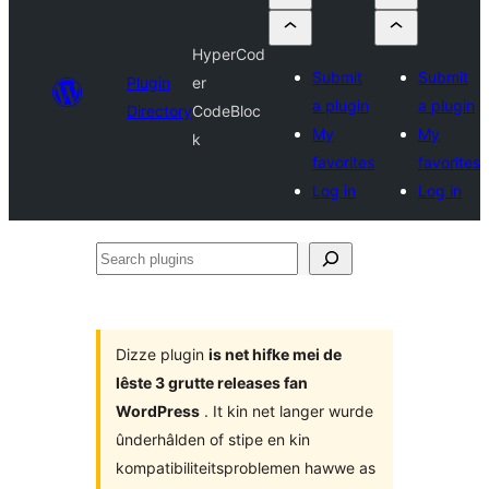
HyperCod
Submit
Submit
Plugin
er
a plugin
a plugin
Directory
CodeBloc
My
My
k
favorites
favorites
Log in
Log in
Search
plugins
Dizze plugin
is net hifke mei de
lêste 3 grutte releases fan
WordPress
. It kin net langer wurde
ûnderhâlden of stipe en kin
kompatibiliteitsproblemen hawwe as