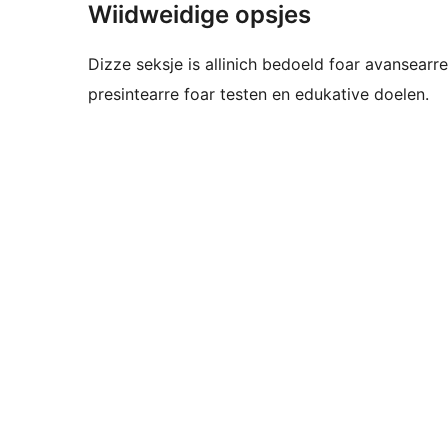
Wiidweidige opsjes
Dizze seksje is allinich bedoeld foar avansearr
presintearre foar testen en edukative doelen.