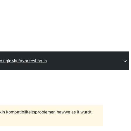
plugin
My favorites
Log in
 kin kompatibiliteitsproblemen hawwe as it wurdt