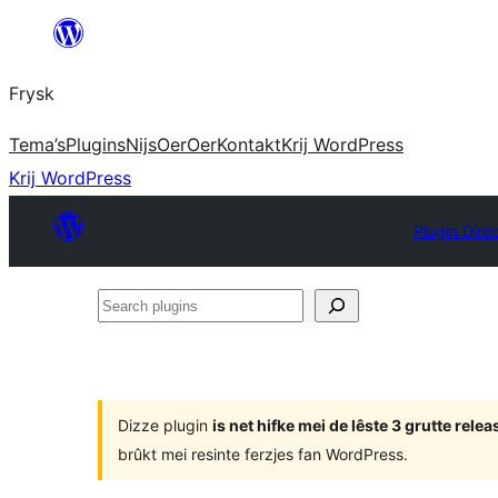
Fierder
nei
Frysk
ynhâld
Tema’s
Plugins
Nijs
Oer
Oer
Kontakt
Krij WordPress
Krij WordPress
Plugin Dire
Search
plugins
Dizze plugin
is net hifke mei de lêste 3 grutte rel
brûkt mei resinte ferzjes fan WordPress.