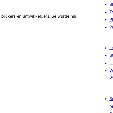
S
T
e brûkers en ûntwikkelders. Se wurde hjir
P
P
L
S
U
W
B
re