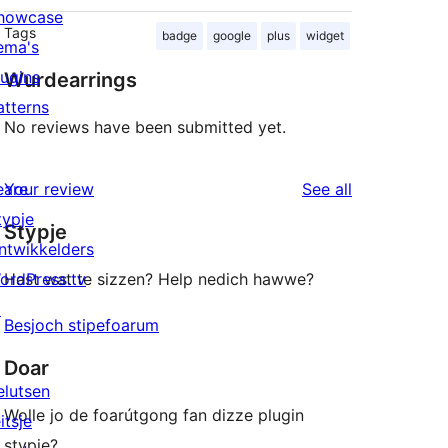
howcase
Tags
badge
google
plus
widget
ema's
lugins
Wurdearrings
atterns
No reviews have been submitted yet.
reviews
eare
Your review
See all
typje
Stypje
ntwikkelders
ordPress.tv
Hast wat te sizzen? Help nedich hawwe?
↗
Besjoch stipefoarum
Doar
elutsen
Wolle jo de foarútgong fan dizze plugin
itsje
stypje?