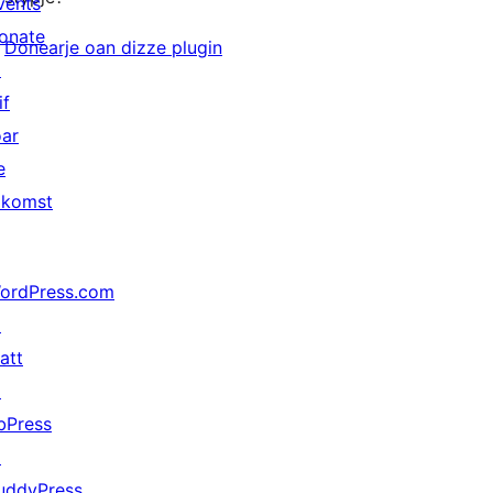
vents
onate
Donearje oan dizze plugin
↗
if
oar
e
akomst
ordPress.com
↗
att
↗
bPress
↗
uddyPress