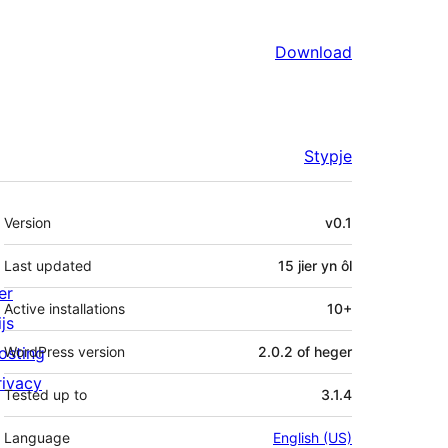
Download
Stypje
Meta
Version
v0.1
Last updated
15 jier
yn ôl
er
Active installations
10+
js
osting
WordPress version
2.0.2 of heger
rivacy
Tested up to
3.1.4
Language
English (US)