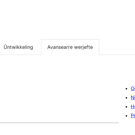
Ûntwikkeling
Avansearre werjefte
O
Ni
H
P