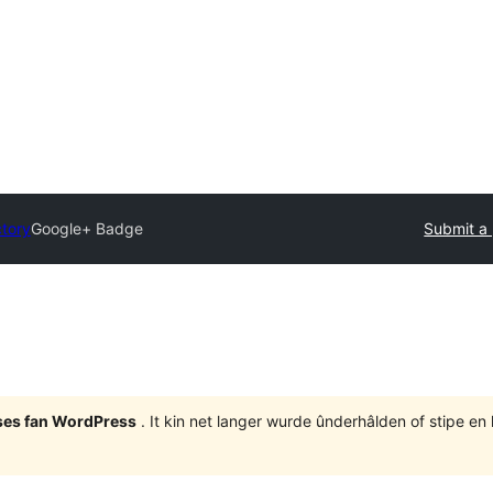
ctory
Google+ Badge
Submit a 
eases fan WordPress
. It kin net langer wurde ûnderhâlden of stipe en