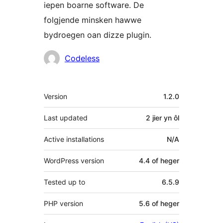
iepen boarne software. De
folgjende minsken hawwe
bydroegen oan dizze plugin.
Meiwurkers
Codeless
Meta
Version
1.2.0
Last updated
2 jier
yn ôl
Active installations
N/A
WordPress version
4.4 of heger
Tested up to
6.5.9
PHP version
5.6 of heger