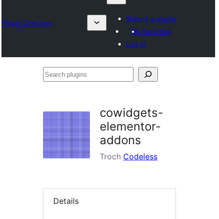
Submit a plugin
Plugin Directory
My favorites
Log in
Search
plugins
cowidgets-
elementor-
addons
Troch
Codeless
Details