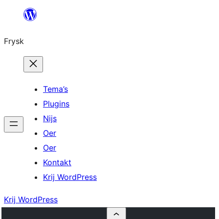
Fierder
nei
Frysk
ynhâld
Tema’s
Plugins
Nijs
Oer
Oer
Kontakt
Krij WordPress
Krij WordPress