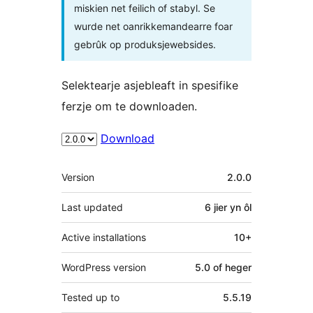
miskien net feilich of stabyl. Se
wurde net oanrikkemandearre foar
gebrûk op produksjewebsides.
Selektearje asjebleaft in spesifike
ferzje om te downloaden.
Download
Meta
Version
2.0.0
Last updated
6 jier
yn ôl
Active installations
10+
WordPress version
5.0 of heger
Tested up to
5.5.19