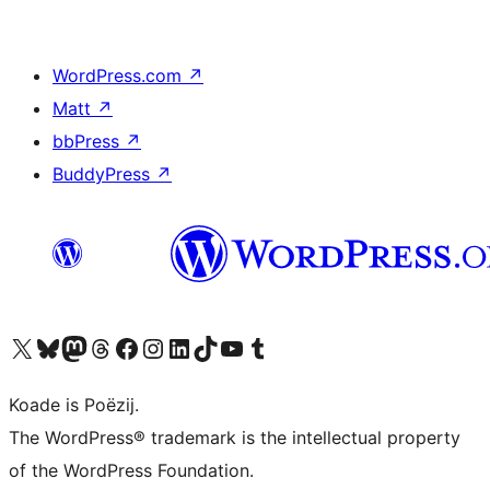
WordPress.com
↗
Matt
↗
bbPress
↗
BuddyPress
↗
Visit our X (formerly Twitter) account
Visit our Bluesky account
Visit our Mastodon account
Visit our Threads account
Besykje ús Facebook side
Besykje ús Instagram-akkount
Besykje ús LinkedIn akkount
Visit our TikTok account
Visit our YouTube channel
Visit our Tumblr account
Koade is Poëzij.
The WordPress® trademark is the intellectual property
of the WordPress Foundation.