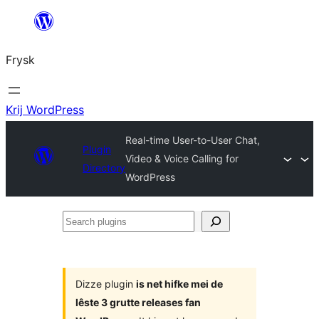
Fierder
nei
Frysk
ynhâld
Krij WordPress
Real-time User-to-User Chat,
Plugin
Video & Voice Calling for
Directory
WordPress
Search
plugins
Dizze plugin
is net hifke mei de
lêste 3 grutte releases fan