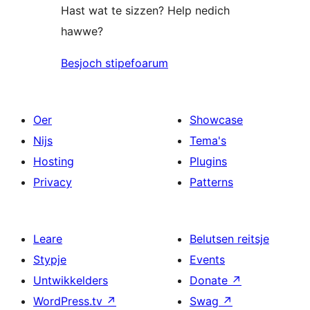
Hast wat te sizzen? Help nedich
hawwe?
Besjoch stipefoarum
Oer
Showcase
Nijs
Tema's
Hosting
Plugins
Privacy
Patterns
Leare
Belutsen reitsje
Stypje
Events
Untwikkelders
Donate
↗
WordPress.tv
↗
Swag
↗