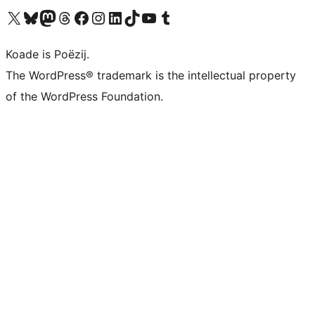
Visit our X (formerly Twitter) account
Visit our Bluesky account
Visit our Mastodon account
Visit our Threads account
Besykje ús Facebook side
Besykje ús Instagram-akkount
Besykje ús LinkedIn akkount
Visit our TikTok account
Visit our YouTube channel
Visit our Tumblr account
Koade is Poëzij.
The WordPress® trademark is the intellectual property
of the WordPress Foundation.