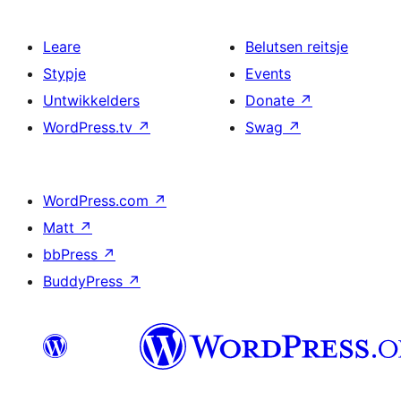
Leare
Belutsen reitsje
Stypje
Events
Untwikkelders
Donate
↗
WordPress.tv
↗
Swag
↗
WordPress.com
↗
Matt
↗
bbPress
↗
BuddyPress
↗