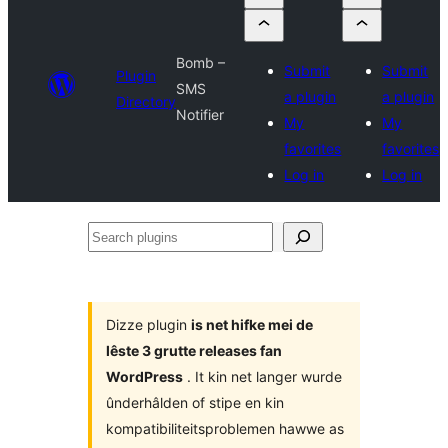
Bomb –
Submit
Submit
Plugin
SMS
a plugin
a plugin
Directory
Notifier
My
My
favorites
favorites
Log in
Log in
Search
plugins
Dizze plugin
is net hifke mei de
lêste 3 grutte releases fan
WordPress
. It kin net langer wurde
ûnderhâlden of stipe en kin
kompatibiliteitsproblemen hawwe as