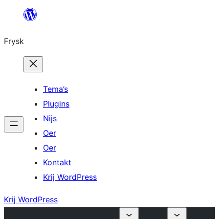
Fierder
nei
Frysk
ynhâld
Tema’s
Plugins
Nijs
Oer
Oer
Kontakt
Krij WordPress
Krij WordPress