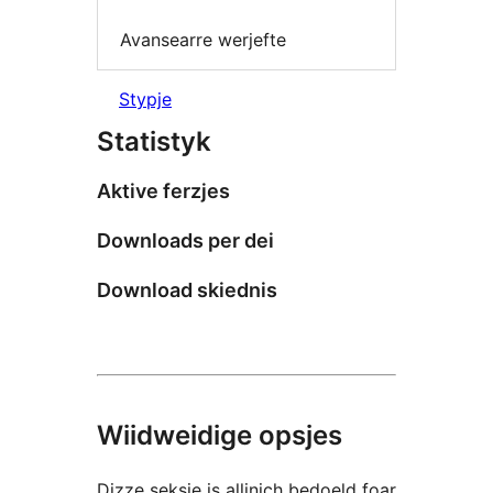
Avansearre werjefte
Stypje
Statistyk
Aktive ferzjes
Downloads per dei
Download skiednis
Wiidweidige opsjes
Dizze seksje is allinich bedoeld foar