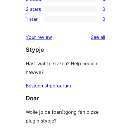
star
4-
0
2 stars
0
reviews
star
3-
0
1 star
0
reviews
star
2-
0
reviews
star
1-
reviews
Your review
See all
reviews
star
Stypje
reviews
Hast wat te sizzen? Help nedich
hawwe?
Besjoch stipefoarum
Doar
Wolle jo de foarútgong fan dizze
plugin stypje?