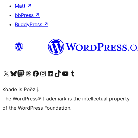
Matt
↗
bbPress
↗
BuddyPress
↗
Visit our X (formerly Twitter) account
Visit our Bluesky account
Visit our Mastodon account
Visit our Threads account
Besykje ús Facebook side
Besykje ús Instagram-akkount
Besykje ús LinkedIn akkount
Visit our TikTok account
Visit our YouTube channel
Visit our Tumblr account
Koade is Poëzij.
The WordPress® trademark is the intellectual property
of the WordPress Foundation.