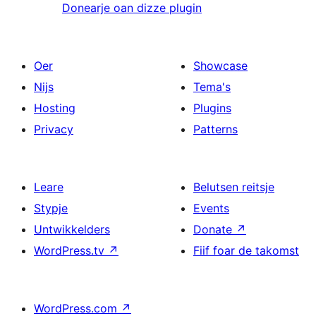
Donearje oan dizze plugin
Oer
Showcase
Nijs
Tema's
Hosting
Plugins
Privacy
Patterns
Leare
Belutsen reitsje
Stypje
Events
Untwikkelders
Donate
↗
WordPress.tv
↗
Fiif foar de takomst
WordPress.com
↗