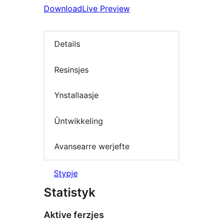
Download
Live Preview
Details
Resinsjes
Ynstallaasje
Ûntwikkeling
Avansearre werjefte
Stypje
Statistyk
Aktive ferzjes