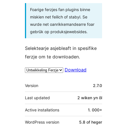
Foarige ferzjes fan plugins binne
miskien net feilich of stabyl. Se
wurde net oanrikkemandearre foar
gebrûk op produksjewebsides.
Selektearje asjebleaft in spesifike
ferzje om te downloaden.
Download
Meta
Version
2.7.0
Last updated
2 wiken
yn ôl
Active installations
1. 000+
WordPress version
5.8 of heger