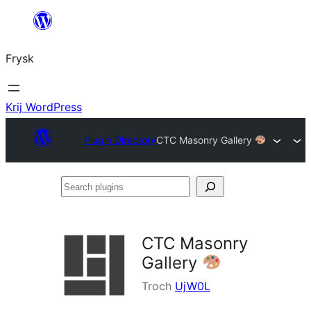
Fierder
nei
Frysk
ynhâld
Krij WordPress
Plugin Directory
CTC Masonry Gallery
Search
plugins
CTC Masonry
Gallery
Troch
UjW0L