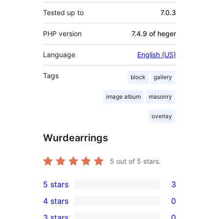
Tested up to
7.0.3
PHP version
7.4.9 of heger
Language
English (US)
Tags
block
gallery
image album
masonry
overlay
Wurdearrings
5
out of 5 stars.
5 stars
3
3
4 stars
0
5-
0
3 stars
0