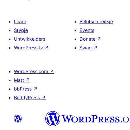
Leare
Belutsen reitsje
Stypje
Events
Untwikkelders
Donate
↗
WordPress.tv
↗
Swag
↗
WordPress.com
↗
Matt
↗
bbPress
↗
BuddyPress
↗