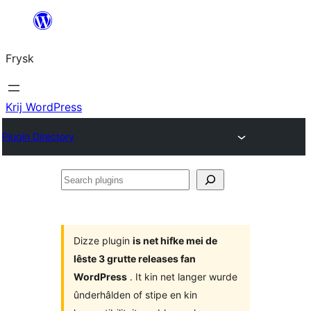
Fierder
nei
Frysk
ynhâld
Krij WordPress
Plugin Directory
Search
plugins
Dizze plugin
is net hifke mei de
lêste 3 grutte releases fan
WordPress
. It kin net langer wurde
ûnderhâlden of stipe en kin