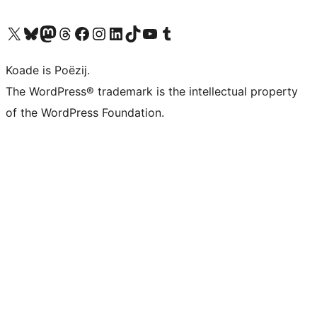
Visit our X (formerly Twitter) account
Visit our Bluesky account
Visit our Mastodon account
Visit our Threads account
Besykje ús Facebook side
Besykje ús Instagram-akkount
Besykje ús LinkedIn akkount
Visit our TikTok account
Visit our YouTube channel
Visit our Tumblr account
Koade is Poëzij.
The WordPress® trademark is the intellectual property
of the WordPress Foundation.