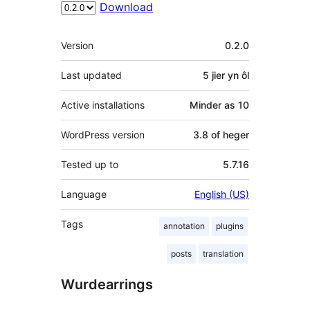
Download
Meta
Version
0.2.0
Last updated
5 jier
yn ôl
Active installations
Minder as 10
WordPress version
3.8 of heger
Tested up to
5.7.16
Language
English (US)
Tags
annotation
plugins
posts
translation
Wurdearrings